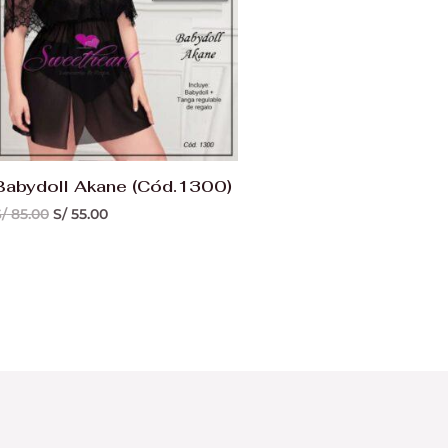
Babydoll Akane (Cód.1300)
/
85.00
S/
55.00