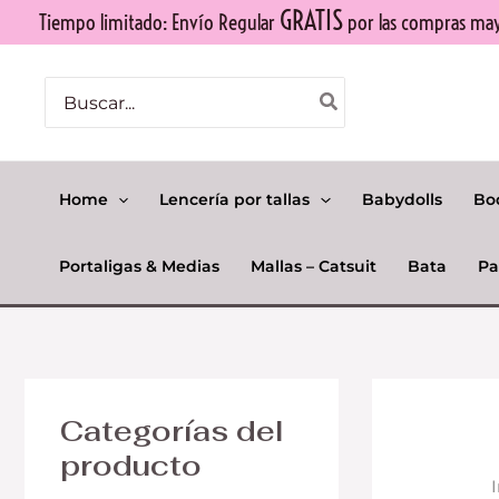
Ir
GRATIS
Tiempo limitado: Envío Regular
por las compras mayo
al
contenido
Buscar
por:
Home
Lencería por tallas
Babydolls
Bo
Portaligas & Medias
Mallas – Catsuit
Bata
Pa
Categorías del
producto
I