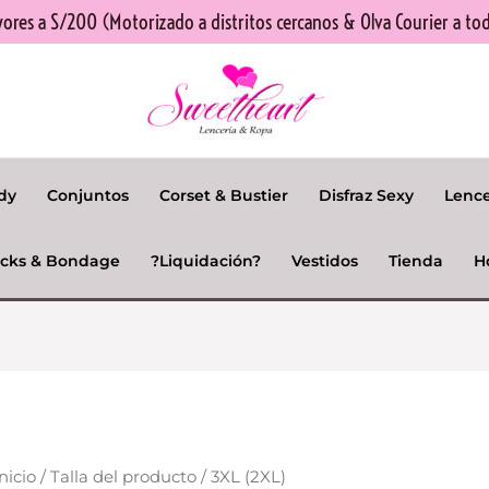
res a S/200 (Motorizado a distritos cercanos & Olva Courier a tod
dy
Conjuntos
Corset & Bustier
Disfraz Sexy
Lenc
cks & Bondage
?Liquidación?
Vestidos
Tienda
H
nicio
/ Talla del producto / 3XL (2XL)