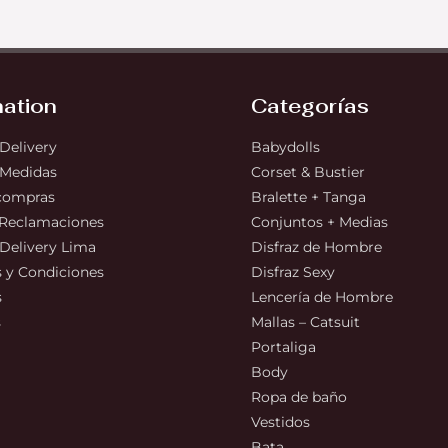
mation
Categorías
 Delivery
Babydolls
 Medidas
Corset & Bustier
 compras
Bralette + Tanga
 Reclamaciones
Conjuntos + Medias
 Delivery Lima
Disfraz de Hombre
 y Condiciones
Disfraz Sexy
s
Lencería de Hombre
s
Mallas – Catsuit
Portaliga
Body
Ropa de baño
Vestidos
Bata