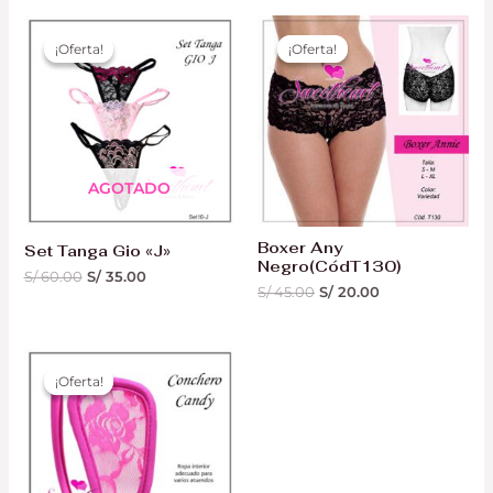
El
El
El
El
precio
precio
precio
precio
¡Oferta!
¡Oferta!
¡Oferta!
¡Oferta!
original
actual
original
actual
era:
es:
era:
es:
S/ 60.00.
S/ 35.00.
S/ 45.00.
S/ 20.00.
AGOTADO
Boxer Any
Set Tanga Gio «J»
Negro(CódT130)
S/
60.00
S/
35.00
S/
45.00
S/
20.00
¡Oferta!
¡Oferta!