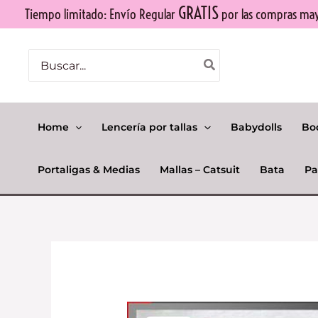
Ir
GRATIS
Tiempo limitado: Envío Regular
por las compras mayo
al
contenido
Buscar
por:
Home
Lencería por tallas
Babydolls
Bo
Portaligas & Medias
Mallas – Catsuit
Bata
Pa