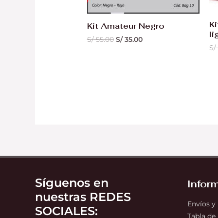
K
Kit Amateur Negro
li
S/
55.00
S/
35.00
S/
Síguenos en
Infor
nuestras REDES
Envíos y
SOCIALES:
Tabla de