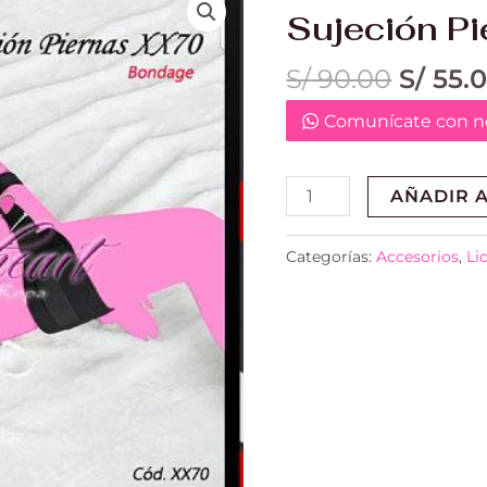
precio
Piernas
Sujeción P
origin
XX70
era:
cantidad
S/
90.00
S/
55.
S/ 90.
Comunícate con no
AÑADIR A
Categorías:
Accesorios
,
Li