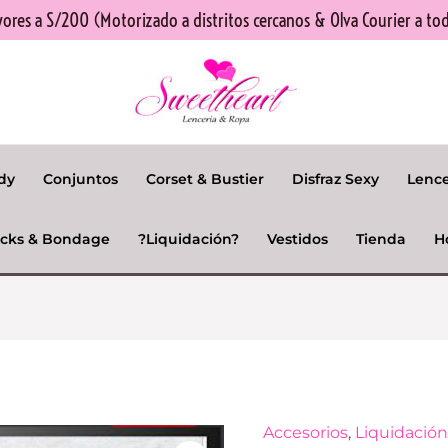
res a S/200 (Motorizado a distritos cercanos & Olva Courier a tod
dy
Conjuntos
Corset & Bustier
Disfraz Sexy
Lenc
cks & Bondage
?Liquidación?
Vestidos
Tienda
H
El
Accesorios
,
Liquidació
Sujeción