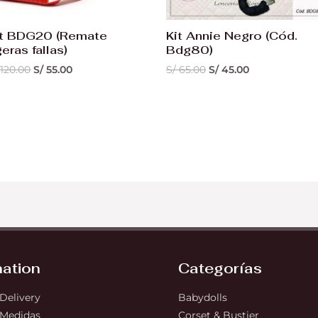
it BDG20 (Remate
Kit Annie Negro (Cód.
geras fallas)
Bdg80)
120.00
S/
55.00
S/
65.00
S/
45.00
mation
Categorías
 Delivery
Babydolls
 Medidas
Corset & Bustier