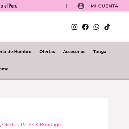
o el Perú
MI CUENTA
ería de Hombre
Ofertas
Accesorios
Tanga
ome
El
n
,
Ofertas
,
Packs & Bondage