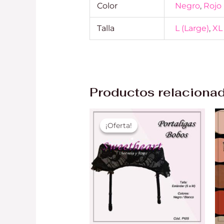
Color
Negro
,
Rojo
Talla
L (Large)
,
XL
Productos relaciona
El
El
precio
precio
¡Oferta!
¡Oferta!
original
actual
era:
es:
S/ 45.00.
S/ 30.00.