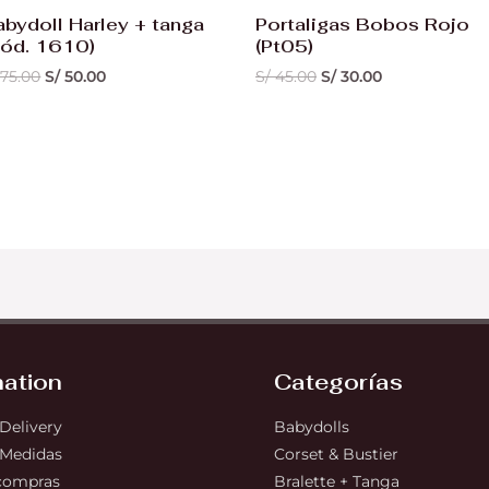
abydoll Harley + tanga
Portaligas Bobos Rojo
Cód. 1610)
(Pt05)
75.00
S/
50.00
S/
45.00
S/
30.00
mation
Categorías
 Delivery
Babydolls
 Medidas
Corset & Bustier
 compras
Bralette + Tanga