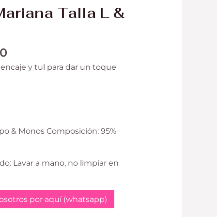
precio
Mariana Talla L &
l
actual
es:
0.
S/ 35.00.
00
encaje y tul para dar un toque
erpo & Monos Composición: 95%
do: Lavar a mano, no limpiar en
sotros por aquí (whatsapp)