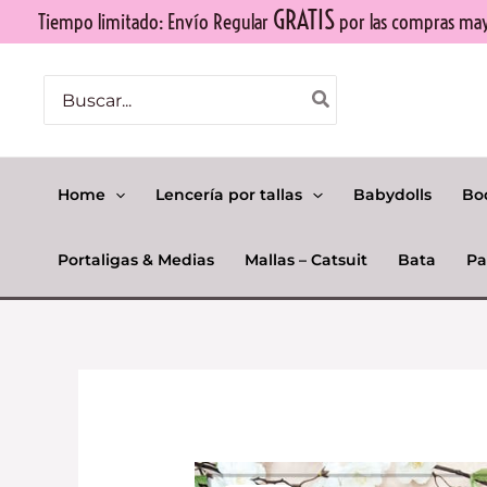
Ir
GRATIS
Tiempo limitado: Envío Regular
por las compras mayo
al
contenido
Buscar
por:
Home
Lencería por tallas
Babydolls
Bo
Portaligas & Medias
Mallas – Catsuit
Bata
Pa