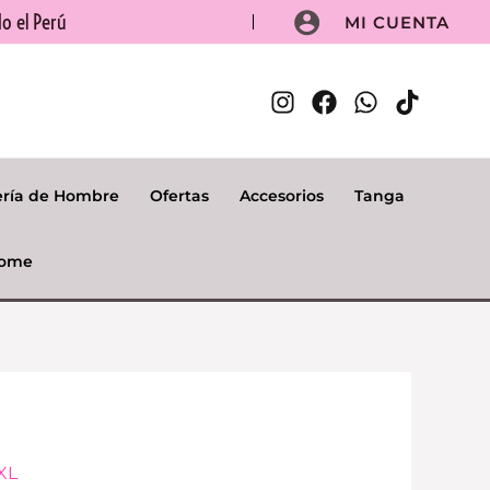
o el Perú
MI CUENTA
ería de Hombre
Ofertas
Accesorios
Tanga
ome
El
 XL