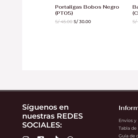
Portaligas Bobos Negro
B
(PT05)
(
S/
45.00
S/
30.00
S/
Síguenos en
Infor
nuestras REDES
Envíos y
SOCIALES:
Tabla de
Guía de