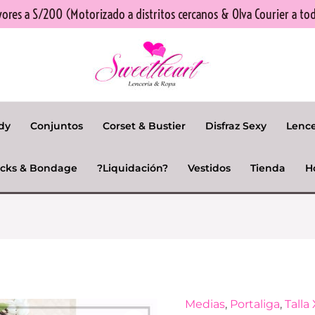
res a S/200 (Motorizado a distritos cercanos & Olva Courier a tod
dy
Conjuntos
Corset & Bustier
Disfraz Sexy
Lenc
cks & Bondage
?Liquidación?
Vestidos
Tienda
H
El
Medias
,
Portaliga
,
Talla
Portaligas