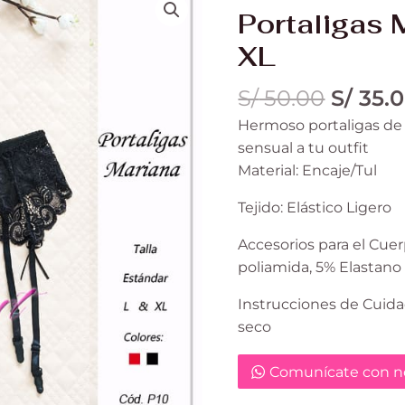
precio
Mariana
Portaligas 
origina
Talla
XL
era:
L
S/ 50.0
&
S/
50.00
S/
35.
XL
Hermoso portaligas de 
cantidad
sensual a tu outfit
Material: Encaje/Tul
Tejido: Elástico Ligero
Accesorios para el Cu
poliamida, 5% Elastano
Instrucciones de Cuida
seco
Comunícate con no