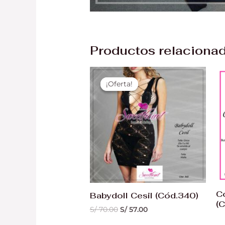
Productos relaciona
El
El
precio
precio
¡Oferta!
¡Oferta!
original
actual
era:
es:
S/ 70.00.
S/ 57.00.
C
Babydoll Cesil (Cód.340)
(
S/
70.00
S/
57.00