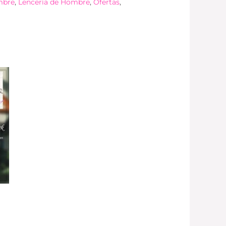
mbre
,
Lencería de Hombre
,
Ofertas
,