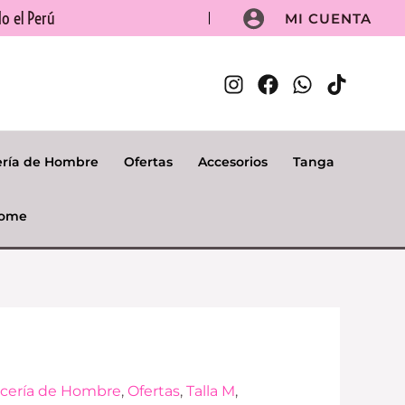
o el Perú
MI CUENTA
ería de Hombre
Ofertas
Accesorios
Tanga
ome
El
cería de Hombre
,
Ofertas
,
Talla M
,