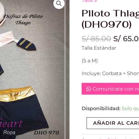
Talla S
precio
Thiago
Piloto Thia
origina
Azul
era:
(DHO970)
(DHO970)
S/ 85.0
cantidad
S/
85.00
S/
65.
Talla Estándar
(S a M)
Incluye: Corbata + Shor
Comunícate con no
Disponibilidad:
Solo q
AÑADIR AL CAR