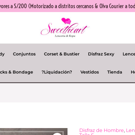
res a S/200 (Motorizado a distritos cercanos & Olva Courier a tod
dy
Conjuntos
Corset & Bustier
Disfraz Sexy
Lenc
cks & Bondage
?Liquidación?
Vestidos
Tienda
H
El
Disfraz de Hombre
,
Len
Piloto