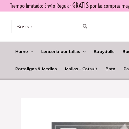
Ir
GRATIS
Tiempo limitado: Envío Regular
por las compras mayo
al
contenido
Buscar
por:
Home
Lencería por tallas
Babydolls
Bo
Portaligas & Medias
Mallas – Catsuit
Bata
Pa