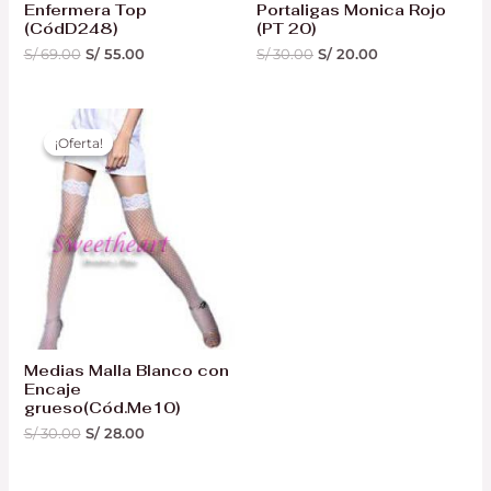
Enfermera Top
Portaligas Monica Rojo
(CódD248)
(PT 20)
S/
69.00
S/
55.00
S/
30.00
S/
20.00
El
El
precio
precio
¡Oferta!
¡Oferta!
original
actual
era:
es:
S/ 30.00.
S/ 28.00.
Medias Malla Blanco con
Encaje
grueso(Cód.Me10)
S/
30.00
S/
28.00