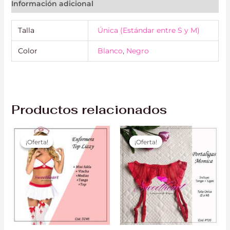
Información adicional
Talla
Única (Estándar entre S y M)
Color
Blanco
,
Negro
Productos relacionados
El
El
El
El
precio
precio
precio
precio
¡Oferta!
¡Oferta!
¡Oferta!
¡Oferta!
original
actual
original
actual
era:
es:
era:
es:
S/ 69.00.
S/ 55.00.
S/ 30.00.
S/ 20.00.