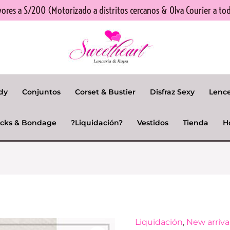
res a S/200 (Motorizado a distritos cercanos & Olva Courier a tod
dy
Conjuntos
Corset & Bustier
Disfraz Sexy
Lenc
cks & Bondage
?Liquidación?
Vestidos
Tienda
H
El
Liquidación
,
New arriva
Kit