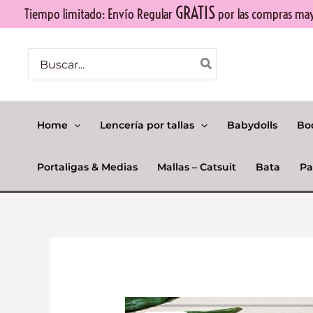
Ir
GRATIS
Tiempo limitado: Envío Regular
por las compras mayo
al
contenido
Buscar
por:
Home
Lencería por tallas
Babydolls
Bo
Portaligas & Medias
Mallas – Catsuit
Bata
Pa