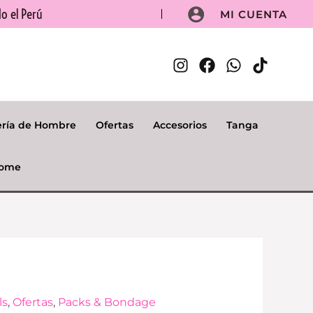
o el Perú
MI CUENTA
ería de Hombre
Ofertas
Accesorios
Tanga
ome
El
ls
,
Ofertas
,
Packs & Bondage