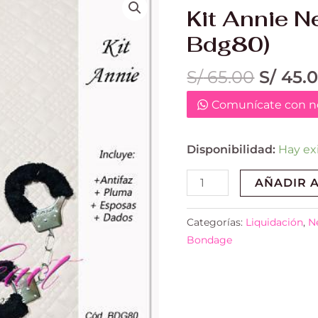
precio
Annie
Kit Annie N
origina
Negro
Bdg80)
era:
(Cód.
S/ 65.0
Bdg80)
S/
65.00
S/
45.
cantidad
Comunícate con no
Disponibilidad:
Hay ex
AÑADIR A
Categorías:
Liquidación
,
N
Bondage