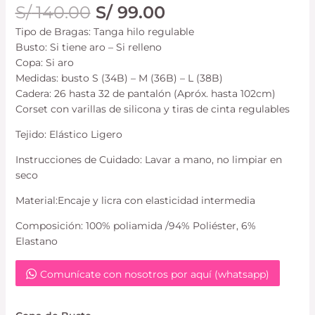
S/
140.00
S/
99.00
Tipo de Bragas: Tanga hilo regulable
Busto: Si tiene aro – Si relleno
Copa: Si aro
Medidas: busto S (34B) – M (36B) – L (38B)
Cadera: 26 hasta 32 de pantalón (Apróx. hasta 102cm)
Corset con varillas de silicona y tiras de cinta regulables
Tejido: Elástico Ligero
Instrucciones de Cuidado: Lavar a mano, no limpiar en
seco
Material:Encaje y licra con elasticidad intermedia
Composición: 100% poliamida /94% Poliéster, 6%
Elastano
Comunícate con nosotros por aquí (whatsapp)