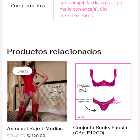
con encaje)
,
Medias rec (Tipo
Complementos
malla con encaje)
,
Sin
complementos
Productos relacionados
El
El
precio
precio
¡Oferta!
¡Oferta!
original
actual
era:
es:
S/ 140.00.
S/ 120.00.
Conjunto Becky Fucsia
Antuanet Rojo + Medias
(Cód. F1200)
S/
140.00
S/
120.00