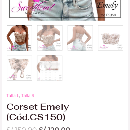
Talla L
,
Talla S
Corset Emely
(Cód.CS150)
S/
150.00
S/
120.00