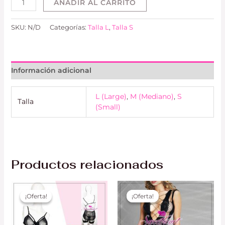
AÑADIR AL CARRITO
SKU:
N/D
Categorías:
Talla L
,
Talla S
Información adicional
L (Large)
,
M (Mediano)
,
S
Talla
(Small)
Productos relacionados
El
El
El
El
precio
precio
precio
precio
¡Oferta!
¡Oferta!
¡Oferta!
¡Oferta!
original
actual
original
actual
era:
es:
era:
es:
S/ 100.00.
S/ 65.00.
S/ 70.00.
S/ 57.00.