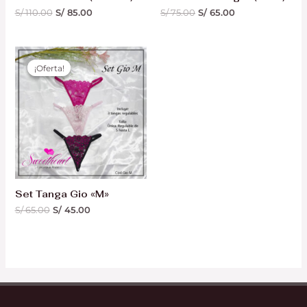
S/
110.00
S/
85.00
S/
75.00
S/
65.00
El
El
precio
precio
¡Oferta!
¡Oferta!
original
actual
era:
es:
S/ 65.00.
S/ 45.00.
Set Tanga Gio «M»
S/
65.00
S/
45.00