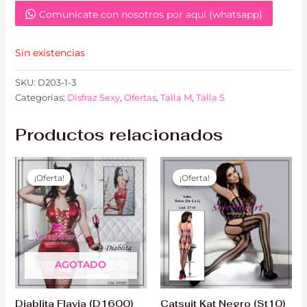
Comunícate con nosotros por aquí (whatsapp)
Sin existencias
SKU:
D203-1-3
Categorías:
Disfraz Sexy
,
Ofertas
,
Talla M
,
Talla S
Productos relacionados
El
El
El
El
precio
precio
precio
precio
¡Oferta!
¡Oferta!
¡Oferta!
¡Oferta!
original
actual
original
actual
era:
es:
era:
es:
S/ 110.00.
S/ 85.00.
S/ 75.00.
S/ 65.00.
AGOTADO
Diablita Flavia (D1600)
Catsuit Kat Negro (St10)