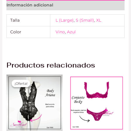
Información adicional
Talla
L (Large)
,
S (Small)
,
XL
Color
Vino
,
Azul
Productos relacionados
El
El
precio
precio
¡Oferta!
¡Oferta!
original
actual
era:
es:
S/ 90.00.
S/ 70.00.