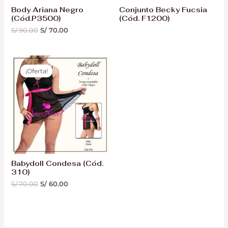
Body Ariana Negro
Conjunto Becky Fucsia
(Cód.P3500)
(Cód. F1200)
S/
90.00
S/
70.00
El
El
precio
precio
¡Oferta!
¡Oferta!
original
actual
era:
es:
S/ 70.00.
S/ 60.00.
Babydoll Condesa (Cód.
310)
S/
70.00
S/
60.00