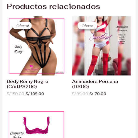
Productos relacionados
El
El
El
El
precio
precio
precio
precio
¡Oferta!
¡Oferta!
¡Oferta!
¡Oferta!
original
actual
original
actual
era:
es:
era:
es:
S/ 150.00.
S/ 105.00.
S/ 99.00.
S/ 70.00.
Body Romy Negro
Animadora Peruana
(Cód.P3200)
(D300)
S/
150.00
S/
105.00
S/
99.00
S/
70.00