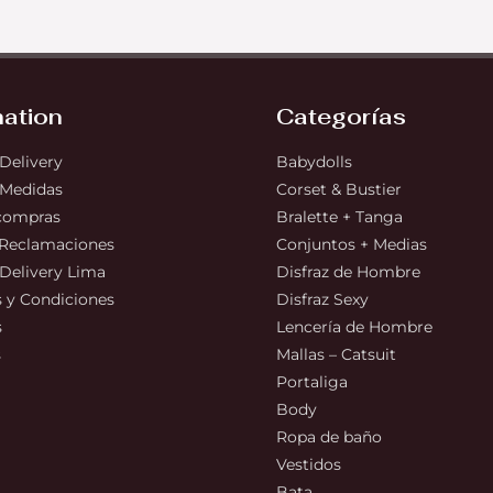
mation
Categorías
 Delivery
Babydolls
 Medidas
Corset & Bustier
 compras
Bralette + Tanga
 Reclamaciones
Conjuntos + Medias
 Delivery Lima
Disfraz de Hombre
 y Condiciones
Disfraz Sexy
s
Lencería de Hombre
s
Mallas – Catsuit
Portaliga
Body
Ropa de baño
Vestidos
Bata