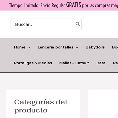
Ir
GRATIS
Tiempo limitado: Envío Regular
por las compras mayo
al
contenido
Buscar
por:
Home
Lencería por tallas
Babydolls
Bo
Portaligas & Medias
Mallas – Catsuit
Bata
Pa
Categorías del
producto
I