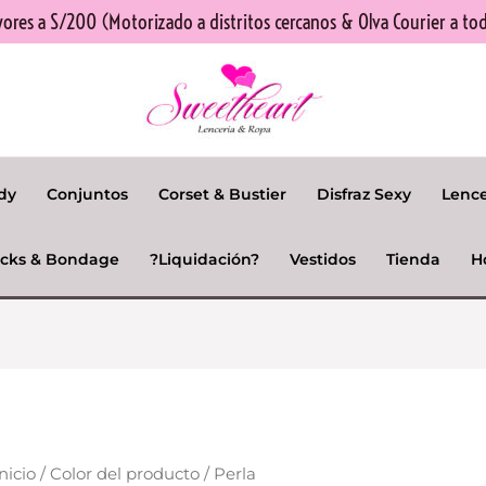
res a S/200 (Motorizado a distritos cercanos & Olva Courier a tod
dy
Conjuntos
Corset & Bustier
Disfraz Sexy
Lenc
cks & Bondage
?Liquidación?
Vestidos
Tienda
H
nicio
/ Color del producto / Perla