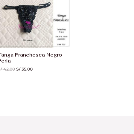
Tanga Franchesca Negro-
Perla
/
42.00
S/
35.00