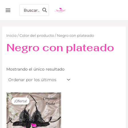
Ir
MAIN
Buscar
al
por:
MENU
contenido
Inicio
/ Color del producto / Negro con plateado
Negro con plateado
Mostrando el único resultado
El
El
precio
precio
¡Oferta!
original
actual
era:
es:
S/ 70.00.
S/ 55.00.