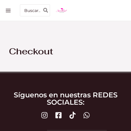
Ir
MAIN
Buscar
al
por:
MENU
contenido
Checkout
Síguenos en nuestras REDES
SOCIALES: